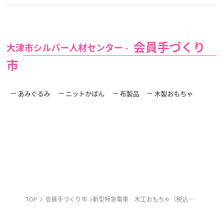
会員手づくり
大津市シルバー人材センター -
市
あみぐるみ
ニットかばん
布製品
木製おもちゃ
TOP
会員手づくり市
新型特急電車 木工おもちゃ（税込価格 １２００円）