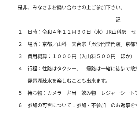
是非、みなさまお誘い合わせの上ご参加下さい。
記
１ 日時：令和４年１１月３０日（水）JR山科駅 セ
２ 場所：京都／山科 天台宗「毘沙門堂門跡」京都
３ 費用概算：１０００円（入山料５００円 ほか
４ 行程：往路はタクシー、 帰路は一緒に徒歩で散策
琵琶湖疎水を楽しむことも出来ます。
５ 持ち物：カメラ 弁当 飲み物 レジャーシー
６ 参加の可否について：参加・不参加 のお返事を