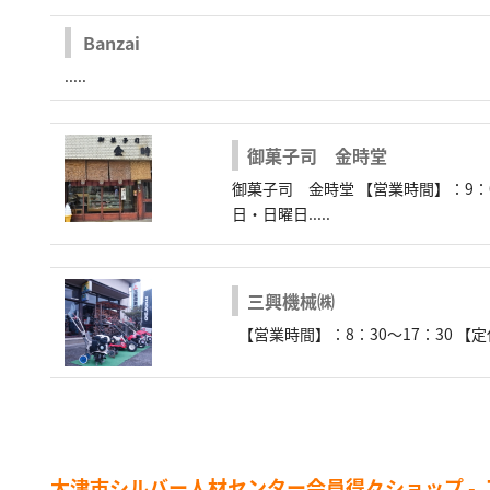
Banzai
.....
御菓子司 金時堂
御菓子司 金時堂 【営業時間】：9：0
日・日曜日.....
三興機械㈱
【営業時間】：8：30～17：30 【定休
大津市シルバー人材センター会員得々ショップ -