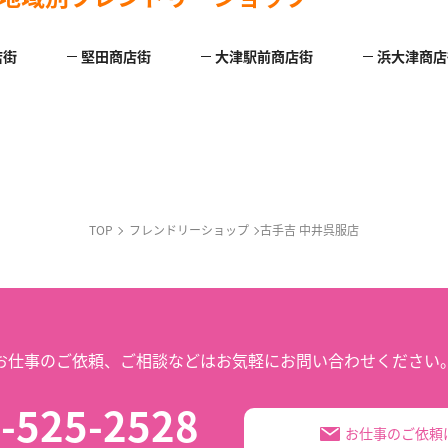
店街
堅田商店街
大津駅前商店街
浜大津商店
TOP
フレンドリーショップ
古手吉 中井呉服店
お仕事のご依頼、
ご相談などは
お気軽にお問い合わせください
-525-2528
お仕事のご依頼