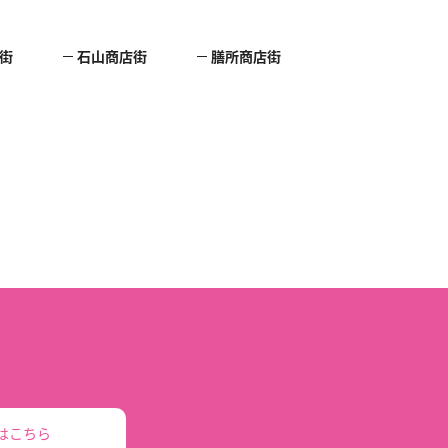
街
石山商店街
膳所商店街
。
はこちら